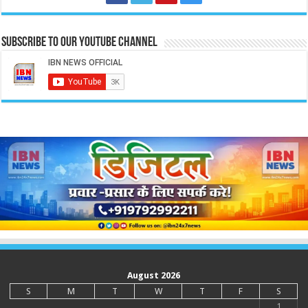
Subscribe to our Youtube Channel
August 2026
S
M
T
W
T
F
S
1