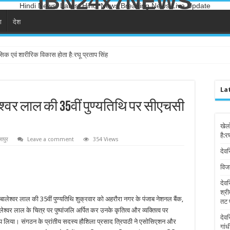
IBN24x7NEWS
Hindi News, Latest Hindi News,Breaking News,Live Update
ा
देश
सिक एवं शारीरिक विकास होता है:रघू प्रताप सिंह
La
ेश्वर लाल की 35वीं पुण्यतिथि पर सीएचसी
खेल
है:र
ापुर
Leave a comment
354 Views
देवर
विज
देव
श्री
ालेश्वर लाल की 35वीं पुण्यतिथि शुक्रवार को अहरौरा नगर के पंजाब नेशनल बैंक,
तट 
वर लाल के चित्र पर पुष्पांजलि अर्पित कर उनके कृतित्व और व्यक्तित्व पर
देव
प लिया। संगठन के प्रांतीय सदस्य हौशिला प्रसाद त्रिपाठी ने एसोसिएशन और
गांध