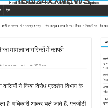
IBN24x7NEWS
Hindi News, Latest Hindi News,Breaking News,Live Update
ा
देश
पार्वती का स्वरूप : पं. राघवेन्द्र शास्त्री – शिव महापुराण कथा के षष्ठम दिवस पर निकली भव्य शिव बारात,
La
ने का मामला नागरिकों में काफी
देवर
राघ
Leave a comment
533 Views
भव्य
देवर
विज
मीण वासियों ने किया विरोध प्रदर्शन विभाग के
आका
मौत
नाबा
ा है अधिकारी आकर चले जाते हैं, एनजीटी
एक्ट