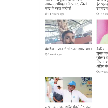
नामजद अभियुक्त गिरफ्तार, पॉक्सो
इंटरप्रा
एक्ट के तहत कार्रवाई
उद्घाटन
14 hours ago
14 hou
देवरिया – जान से भी प्यारा हमारा वतन
देवरिया –
सुभाष या
1 week ago
फुलियां द
निधन, ब
अंतिम सं
3 week
लखनऊ – जल शक्ति मंत्री ने भूजल