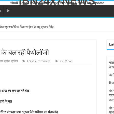
IBN24x7NEWS
Hindi News, Latest Hindi News,Breaking News,Live Update
ा
देश
सिक एवं शारीरिक विकास होता है:रघू प्रताप सिंह
La
न के चल रही पैथोलॉजी
त्तर प्रदेश
,
ब्रेकिंग
Leave a comment
253 Views
खेल
है:र
देवर
विज
ाय आंख बंद कर सब रहे देख
देव
श्री
तट 
ुटनों के बल
देव
सेंटर पर पड़ा छापा, भ्रूण लिंग परीक्षण का भंडाफोड़
गांध