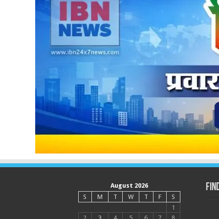
August 2026
Fin
S
M
T
W
T
F
S
1
2
3
4
5
6
7
8