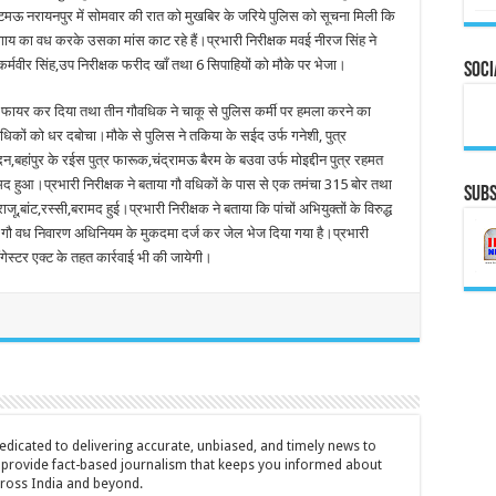
भटमऊ नरायनपुर में सोमवार की रात को मुखबिर के जरिये पुलिस को सूचना मिली कि
ं गाय का वध करके उसका मांस काट रहे हैं।प्रभारी निरीक्षक मवई नीरज सिंह ने
कर्मवीर सिंह,उप निरीक्षक फरीद खाँ तथा 6 सिपाहियों को मौके पर भेजा।
Soci
र फायर कर दिया तथा तीन गौवधिक ने चाकू से पुलिस कर्मी पर हमला करने का
धिकों को धर दबोचा।मौके से पुलिस ने तकिया के सईद उर्फ गनेशी, पुत्र
दन,बहांपुर के रईस पुत्र फारूक,चंद्रामऊ बैरम के बउवा उर्फ मोइद्दीन पुत्र रहमत
द हुआ।प्रभारी निरीक्षक ने बताया गौ वधिकों के पास से एक तमंचा 315 बोर तथा
Subs
ंट,रस्सी,बरामद हुई।प्रभारी निरीक्षक ने बताया कि पांचों अभियुक्तों के विरुद्ध
 वध निवारण अधिनियम के मुकदमा दर्ज कर जेल भेज दिया गया है।प्रभारी
ैंगेस्टर एक्ट के तहत कार्रवाई भी की जायेगी।
icated to delivering accurate, unbiased, and timely news to
o provide fact-based journalism that keeps you informed about
cross India and beyond.