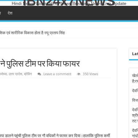
IBN24x7NEWS
Hindi News, Latest Hindi News,Breaking News,Live Update
ा
देश
सिक एवं शारीरिक विकास होता है:रघू प्रताप सिंह
La
ं ने पुलिस टीम पर किया फायर
योध्या
,
उत्तर प्रदेश
,
ब्रेकिंग
Leave a comment
350 Views
खेल
है:र
देवर
विज
देव
श्री
तट 
देव
 छापा डालने पहुंची पुलिस टीम पर गौ वधिकों ने फायर कर दिया।हालांकि पुलिस कर्मी
गांध