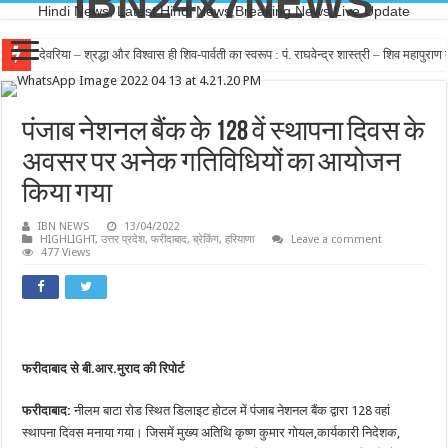
IBN24x7NEWS
Hindi News, Latest Hindi News,Breaking News,Live Update
देवरिया – श्रद्धा और विश्वास ही शिव-पार्वती का स्वरूप : पं. राघवेन्द्र शास्त्री – शिव महापुर
पंजाब नेशनल बैंक के 128 वें स्थापना दिवस के
अवसर पर अनेक गतिविधियों का आयोजन
किया गया
IBN NEWS
13/04/2022
HIGHLIGHT
,
उत्तर प्रदेश
,
फरीदाबाद
,
ब्रेकिंग
,
हरियाणा
Leave a comment
477 Views
फरीदाबाद से बी.आर.मुराद की रिपोर्ट
फरीदाबाद:
नीलम बाटा रोड स्थित डिलाइट होटल में पंजाब नेशनल बैंक द्वारा 128 वहां
स्थापना दिवस मनाया गया। जिसमें मुख्य अतिथि कृष्ण कुमार गोयल,कार्यकारी निदेशक,