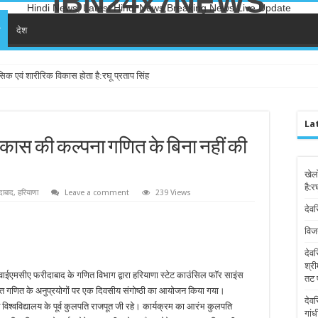
IBN24x7NEWS
Hindi News, Latest Hindi News,Breaking News,Live Update
ा
देश
सिक एवं शारीरिक विकास होता है:रघू प्रताप सिंह
La
िकास की कल्पना गणित के बिना नहीं की
खेल
है:र
दाबाद
,
हरियाणा
Leave a comment
239 Views
देवर
विज
देव
श्री
लय वाईएमसीए फरीदाबाद के गणित विभाग द्वारा हरियाणा स्टेट काउंसिल फॉर साइंस
तट 
जित गणित के अनुप्रयोगों पर एक दिवसीय संगोष्ठी का आयोजन किया गया।
देव
ं विश्वविद्यालय के पूर्व कुलपति राजपूत जी रहे। कार्यक्रम का आरंभ कुलपति
गांध