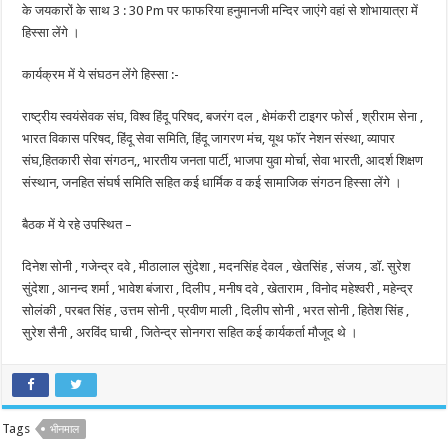
के जयकारों के साथ 3 : 30 Pm पर फाफरिया हनुमानजी मन्दिर जाएंगे वहां से शोभायात्रा में
हिस्सा लेंगे ।
कार्यक्रम में ये संघठन लेंगे हिस्सा :-
राष्ट्रीय स्वयंसेवक संघ, विश्व हिंदू परिषद, बजरंग दल , क्षेमंकरी टाइगर फोर्स , श्रीराम सेना ,
भारत विकास परिषद, हिंदू सेवा समिति, हिंदू जागरण मंच, यूथ फॉर नेशन संस्था, व्यापार
संघ,हितकारी सेवा संगठन,, भारतीय जनता पार्टी, भाजपा युवा मोर्चा, सेवा भारती, आदर्श शिक्षण
संस्थान, जनहित संघर्ष समिति सहित कई धार्मिक व कई सामाजिक संगठन हिस्सा लेंगे ।
बैठक में ये रहे उपस्थित –
दिनेश सोनी , गजेन्द्र दवे , मीठालाल सुंदेशा , मदनसिंह देवल , खेतसिंह , संजय , डॉ. सुरेश
सुंदेशा , आनन्द शर्मा , भावेश बंजारा , दिलीप , मनीष दवे , खेताराम , विनोद महेश्वरी , महेन्द्र
सोलंकी , परबत सिंह , उत्तम सोनी , प्रवीण माली , दिलीप सोनी , भरत सोनी , हितेश सिंह ,
सुरेश सैनी , अरविंद घाची , जितेन्द्र सोनगरा सहित कई कार्यकर्ता मौजूद थे ।
Tags
भीनमाल