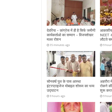
देवरिया – कांग्रेस में ही है सिर्फ जमीनी
आकाशीय ब
कार्यकर्ताओ का सम्मान – विजयशेखर
NEET अभ्
मल्ल रोशन
लौटते स
35 minutes ago
9 hour
सोनवर्षा पुल के पास आस्था
अहरौरा म
इंटरप्राइजेज मोबाइल शोरूम का भव्य
रोकने की
उद्घाटन
शुरू कराय
9 hours ago
9 hour