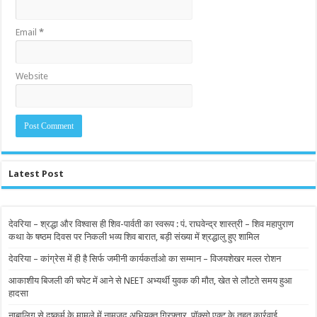
Email
*
Website
Latest Post
देवरिया – श्रद्धा और विश्वास ही शिव-पार्वती का स्वरूप : पं. राघवेन्द्र शास्त्री – शिव महापुराण
कथा के षष्ठम दिवस पर निकली भव्य शिव बारात, बड़ी संख्या में श्रद्धालु हुए शामिल
देवरिया – कांग्रेस में ही है सिर्फ जमीनी कार्यकर्ताओ का सम्मान – विजयशेखर मल्ल रोशन
आकाशीय बिजली की चपेट में आने से NEET अभ्यर्थी युवक की मौत, खेत से लौटते समय हुआ
हादसा
नाबालिग से दुष्कर्म के मामले में नामजद अभियुक्त गिरफ्तार, पॉक्सो एक्ट के तहत कार्रवाई