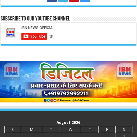
Subscribe to our Youtube Channel
August 2026
S
M
T
W
T
F
S
1