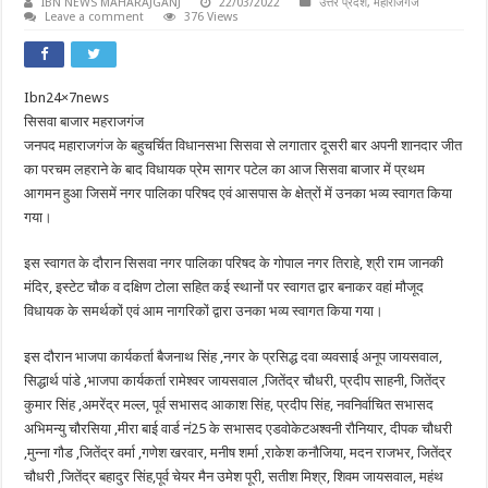
IBN NEWS MAHARAJGANJ
22/03/2022
उत्तर प्रदेश
,
महाराजगंज
Leave a comment
376 Views
Ibn24×7news
सिसवा बाजार महराजगंज
जनपद महाराजगंज के बहुचर्चित विधानसभा सिसवा से लगातार दूसरी बार अपनी शानदार जीत
का परचम लहराने के बाद विधायक प्रेम सागर पटेल का आज सिसवा बाजार में प्रथम
आगमन हुआ जिसमें नगर पालिका परिषद एवं आसपास के क्षेत्रों में उनका भव्य स्वागत किया
गया।
इस स्वागत के दौरान सिसवा नगर पालिका परिषद के गोपाल नगर तिराहे, श्री राम जानकी
मंदिर, इस्टेट चौक व दक्षिण टोला सहित कई स्थानों पर स्वागत द्वार बनाकर वहां मौजूद
विधायक के समर्थकों एवं आम नागरिकों द्वारा उनका भव्य स्वागत किया गया।
इस दौरान भाजपा कार्यकर्ता बैजनाथ सिंह ,नगर के प्रसिद्ध दवा व्यवसाई अनूप जायसवाल,
सिद्धार्थ पांडे ,भाजपा कार्यकर्ता रामेश्वर जायसवाल ,जितेंद्र चौधरी, प्रदीप साहनी, जितेंद्र
कुमार सिंह ,अमरेंद्र मल्ल, पूर्व सभासद आकाश सिंह, प्रदीप सिंह, नवनिर्वाचित सभासद
अभिमन्यु चौरसिया ,मीरा बाई वार्ड नं25 के सभासद एडवोकेटअश्वनी रौनियार, दीपक चौधरी
,मुन्ना गौड ,जितेंद्र वर्मा ,गणेश खरवार, मनीष शर्मा ,राकेश कनौजिया, मदन राजभर, जितेंद्र
चौधरी ,जितेंद्र बहादुर सिंह,पूर्व चेयर मैन उमेश पूरी, सतीश मिश्र, शिवम जायसवाल, महंथ