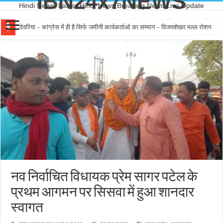
IBN24x7NEWS
Hindi News, Latest Hindi News,Breaking News,Live Update
देवरिया – कांग्रेस में ही है सिर्फ जमीनी कार्यकर्ताओ का सम्मान – विजयशेखर मल्ल रोशन
आकाशीय बिजली की चपेट में आने से NEET अभ्यर्थी युवक की मौत, खेत से लौटते समय हुआ
नव निर्वाचित विधायक प्रेम सागर पटेल के
प्रथम आगमन पर सिसवा में हुआ शानदार
स्वागत