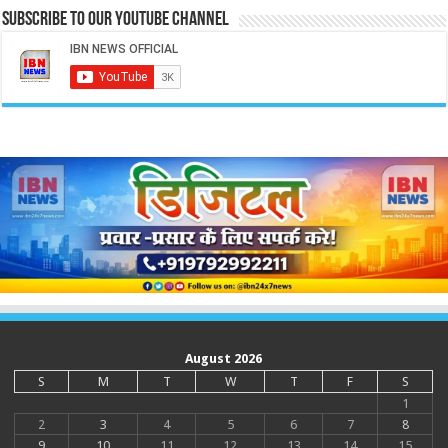
Subscribe to our Youtube Channel
August 2026
S
M
T
W
T
F
S
1
2
3
4
5
6
7
8
9
10
11
12
13
14
15