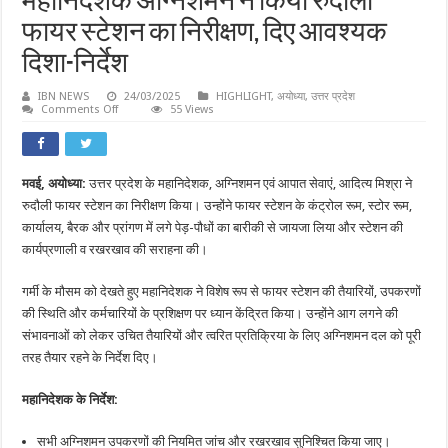
महानिदेशक अग्निशमन ने किया रुदौली
फायर स्टेशन का निरीक्षण, दिए आवश्यक
दिशा-निर्देश
IBN NEWS
24/03/2025
HIGHLIGHT
,
अयोध्या
,
उत्तर प्रदेश
on
Comments Off
55 Views
महानिदेशक
अग्निशमन
ने
किया
रुदौली
मवई, अयोध्या:
उत्तर प्रदेश के महानिदेशक, अग्निशमन एवं आपात सेवाएं, आदित्य मिश्रा ने
फायर
स्टेशन
रुदौली फायर स्टेशन का निरीक्षण किया। उन्होंने फायर स्टेशन के कंट्रोल रूम, स्टोर रूम,
का
निरीक्षण,
कार्यालय, बैरक और प्रांगण में लगे पेड़-पौधों का बारीकी से जायजा लिया और स्टेशन की
दिए
कार्यप्रणाली व रखरखाव की सराहना की।
आवश्यक
दिशा-
निर्देश
गर्मी के मौसम को देखते हुए महानिदेशक ने विशेष रूप से फायर स्टेशन की तैयारियों, उपकरणों
की स्थिति और कर्मचारियों के प्रशिक्षण पर ध्यान केंद्रित किया। उन्होंने आग लगने की
संभावनाओं को लेकर उचित तैयारियों और त्वरित प्रतिक्रिया के लिए अग्निशमन दल को पूरी
तरह तैयार रहने के निर्देश दिए।
महानिदेशक के निर्देश:
सभी अग्निशमन उपकरणों की नियमित जांच और रखरखाव सुनिश्चित किया जाए।