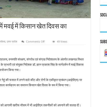
Soci
में मवई में किसान खेत दिवस का
Subs
on
योध्या
,
उत्तर प्रदेश
Comments Off
49 Views
कृषि
मंत्रालय
के
तत्वावधान
में
्रालय, वनस्पति संरक्षण, संगरोध एवं संग्रह निदेशालय के अंतर्गत लखनऊ स्थित
मवई
में
के प्रभारी एवं संयुक्त निदेशक डॉ. ज्ञान प्रकाश सिंह के मार्गदर्शन में मवई विकास
किसान
खेत
ा आयोजन किया गया।
दिवस
का
आयोजन
 और गेहूं की फसल में लगने वाले कीट और रोगों के एकीकृत प्रबंधन (आईपीएम) पर
शाला कार्यक्रम का समापन किसान खेत दिवस के रूप में किया गया।
ानों को आगामी खरीफ मौसम में भी आईपीएम तकनीकों को अपनाने की सलाह दी।