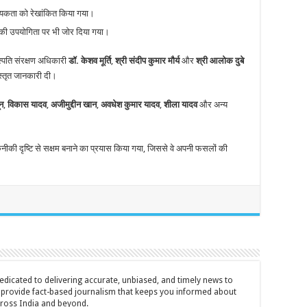
्यकता को रेखांकित किया गया।
ं की उपयोगिता पर भी जोर दिया गया।
पति संरक्षण अधिकारी
डॉ. केशव मूर्ति
,
श्री संदीप कुमार मौर्य
और
श्री आलोक दुबे
िस्तृत जानकारी दी।
ून
,
विकास यादव
,
अजीमुद्दीन खान
,
अवधेश कुमार यादव
,
शीला यादव
और अन्य
की दृष्टि से सक्षम बनाने का प्रयास किया गया, जिससे वे अपनी फसलों की
icated to delivering accurate, unbiased, and timely news to
o provide fact-based journalism that keeps you informed about
cross India and beyond.