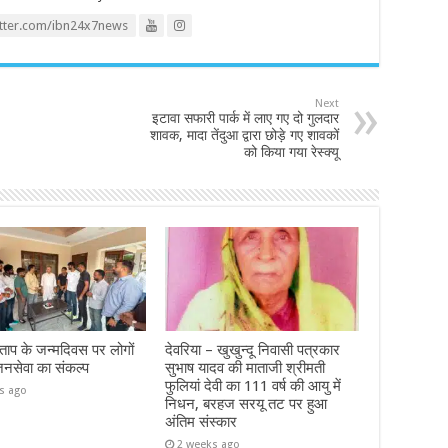
itter.com/ibn24x7news
Next
इटावा सफारी पार्क में लाए गए दो गुलदार
शावक, मादा तेंदुआ द्वारा छोड़े गए शावकों
को किया गया रेस्क्यू
ताप के जन्मदिवस पर लोगों
देवरिया – खुखुन्दू निवासी पत्रकार
जनसेवा का संकल्प
सुभाष यादव की माताजी श्रीमती
फुलियां देवी का 111 वर्ष की आयु में
s ago
निधन, बरहज सरयू तट पर हुआ
अंतिम संस्कार
2 weeks ago