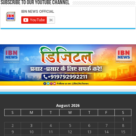
Subscribe to our Youtube Channel
August 2026
S
M
T
W
T
F
S
1
2
3
4
5
6
7
8
9
10
11
12
13
14
15