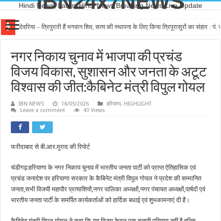
IBN24x7NEWS
Hindi News, Latest Hindi News,Breaking News,Live Update
देवरिया – त्रिपुरारी हैं भगवान शिव, सत्य की स्थापना के लिए किया त्रिपुरासुरों का संहार : पं. रा
नगर निकाय चुनाव में भाजपा की प्रचंड
विजय विकास, सुशासन और जनता के अटूट
विश्वास की जीत:कैबिनेट मंत्री विपुल गोयल
IBN NEWS
16/05/2026
हरियाणा
,
HIGHLIGHT
Leave a comment
43 Views
फरीदाबाद से बी.आर.मुराद की रिपोर्ट
चंडीगढ़:हरियाणा के नगर निकाय चुनाव में भारतीय जनता पार्टी को प्राप्त ऐतिहासिक एवं
प्रचंड जनादेश पर हरियाणा सरकार के कैबिनेट मंत्री विपुल गोयल ने प्रदेश की सम्मानित
जनता,सभी विजयी महापौर प्रत्याशियों,नगर पालिका अध्यक्षों,नगर पंचायत अध्यक्षों,पार्षदों एवं
भारतीय जनता पार्टी के समर्पित कार्यकर्ताओं को हार्दिक बधाई एवं शुभकामनाएं दी हैं।
कैबिनेट मंत्री विपुल गोयल ने कहा कि यह विजय केवल एक चुनावी परिणाम नहीं है,बल्कि