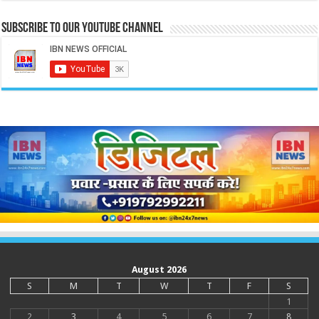
Subscribe to our Youtube Channel
August 2026
S
M
T
W
T
F
S
1
2
3
4
5
6
7
8