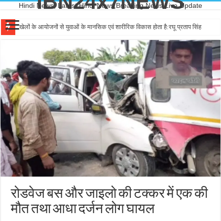
IBN24x7NEWS
Hindi News, Latest Hindi News,Breaking News,Live Update
खेलों के आयोजनों से युवाओं के मानसिक एवं शारीरिक विकास होता है:रघू प्रताप सिंह
रोडवेज बस और जाइलो की टक्कर में एक की
मौत तथा आधा दर्जन लोग घायल