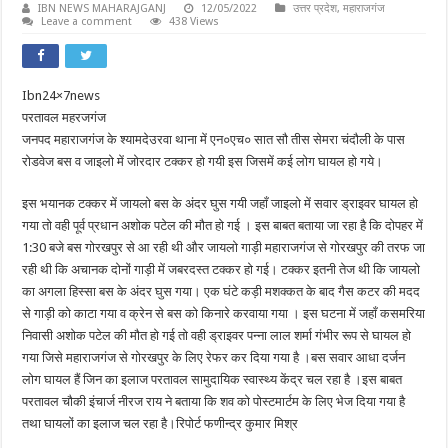
IBN NEWS MAHARAJGANJ
12/05/2022
उत्तर प्रदेश
,
महाराजगंज
Leave a comment
438 Views
Ibn24×7news
परतावल महरजगंज
जनपद महाराजगंज के श्यामदेउरवा थाना में एन०एच० सात सौ तीस सेमरा चंदौली के पास
रोडवेज बस व जाइलो में जोरदार टक्कर हो गयी इस जिसमें कई लोग घायल हो गये।
इस भयानक टक्कर में जायलो बस के अंदर घुस गयी जहाँ जाइलो में सवार ड्राइवर घायल हो
गया तो वही पूर्व प्रधान अशोक पटेल की मौत हो गई । इस बाबत बताया जा रहा है कि दोपहर में
1:30 बजे बस गोरखपुर से आ रही थी और जायलो गाड़ी महाराजगंज से गोरखपुर की तरफ जा
रही थी कि अचानक दोनों गाड़ी में जबरदस्त टक्कर हो गई। टक्कर इतनी तेज थी कि जायलो
का अगला हिस्सा बस के अंदर घुस गया। एक घंटे कड़ी मशक्कत के बाद गैस कटर की मदद
से गाड़ी को काटा गया व क्रेन से बस को किनारे करवाया गया । इस घटना में जहाँ कसमरिया
निवासी अशोक पटेल की मौत हो गई तो वही ड्राइवर पन्ना लाल शर्मा गंभीर रूप से घायल हो
गया जिसे महाराजगंज से गोरखपुर के लिए रेफर कर दिया गया है ।बस सवार आधा दर्जन
लोग घायल हैं जिन का इलाज परतावल सामुदायिक स्वास्थ्य केंद्र चल रहा है ।इस बाबत
परतावल चौकी इंचार्ज नीरज राय ने बताया कि शव को पोस्टमार्टम के लिए भेज दिया गया है
तथा घायलों का इलाज चल रहा है।रिपोर्ट फणीन्द्र कुमार मिश्र