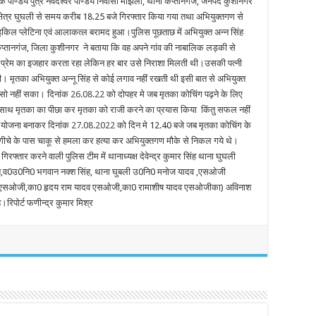
 पाण्डेय पुत्र नर्वदेश्वर पाण्डेय निवासी मझिला, थाना कप्तानगंज, जनपद कुशीनगर
्षेत्र घुघली से समय करीब 18.25 बजे गिरफ्तार किया गया तथा अभियुक्तगण से
िल प्लेटिना एवं आलाकत्ल बरामद हुआ।पुलिस पूछताछ में अभियुक्त अन्न सिंह
कप्तानगंज, जिला कुशीनगर ने बताया कि वह अपने गांव की नाबालिक लड़की से
्रेम का इजहार करता रहा लेकिन हर बार उसे निराशा मिलती थी।उसकी पत्नी
थी। मृतका अभियुक्त अन्नू सिंह से कोई लगाव नहीं रखती थी इसी बात से अभियुक्त
र सो नहीं सका। दिनांक
26.08.22
को दोपहर मे जब मृतका कोचिंग पढ़ने के लिए
के साथ मृतका का पीछा कर मृतका को राजी करने का प्रयास किया किंतु सफल नहीं
ाथ योजना बनाकर दिनांक
27.08.2022
को दिन मे 12.40 बजे जब मृतका कोचिंग के
बागीचे के पास चाकू से हमला कर हत्या कर अभियुक्तगण मौके से निकल गये थे।
गिरफ्तार करने वाली पुलिस टीम में थानाध्यक्ष देवेन्द्र कुमार सिंह थाना घुघली
देश,व0उ0नि0 भगवान नक्श सिंह, थाना घुबली उ0नि0 मनोज यादव ,एसओजी
सिंह एसओजी,का0 हृदय राम यादव एसओजी,का0 रामाशीष यादव एसओजीका) अविनाश
िपोर्ट फणीन्द्र कुमार मिश्र