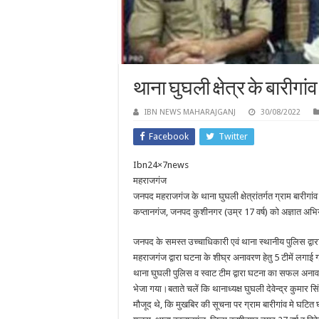
थाना घुघली क्षेत्र के बारीगां
IBN NEWS MAHARAJGANJ
30/08/2022
Facebook
Twitter
Ibn24×7news
महराजगंज
जनपद महराजगंज के थाना घुघली क्षेत्रांतर्गत ग्राम बारीगांव 
कप्तानगंज, जनपद कुशीनगर (उम्र 17 वर्ष) को अज्ञात अभियु
जनपद के समस्त उच्चाधिकारी एवं थाना स्थानीय पुलिस द्व
महराजगंज द्वारा घटना के शीघ्र अनावरण हेतु 5 टीमें लगा
थाना घुघली पुलिस व स्वाट टीम द्वारा घटना का सफल अनावरण 
भेजा गया।बताते चलें कि थानाध्यक्ष घुघली देवेन्द्र कुमार
मौजूद थे, कि मुखबिर की सूचना पर ग्राम बारीगांव मे घटित घ