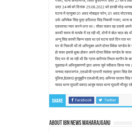
गजरा, थाना कप्तानगंज, जिला कुशीनगर उम्र 27 वर्ष व विवेक
उम्र 24 वर्ष को दिनांक
29.08.2022
को हरखी मोड़ थानाक
घटना में प्रयुक्त 01 अदद मोबाइल फोन, 01 अदद मोटरसाइक
उर्फ अभिषेक सिंह पुत्र हरीलाल सिंह निवासी गजरा, थाना 
एकतरफा प्यार करने लगा था। मौका पाकर वह उससे अपने प
काफी समय से मायके में रह रही थी, दोनों मे बोल चाल बंद 
अन्नू सिंह काफी खिन्न रहता था एवं घटना वाले दिन रात भ
घर से निकली थी तो अभियुक्त अपने दोस्त विवेक पाण्डेय 
हो सका इससे क्षुब्ध होकर अपने दोस्त विवेक पाण्डेय के स
लिए घर से जा रही थी कि ग्राम बारीगांव स्थित सागौन के 
पूछताछ मे अभियुक्तगणों द्वारा अपना जुर्म स्वीकार किया गया।
जनपद महराजगंज ,एसओजी प्रभारी स्वतंत्र कुमार सिंह 
पुलिस,हे0का0 कुतुबुद्दीन एसओजी,का) अभिनव प्रताप 
यादव थाना घुघली वका0 आयुष यादव थाना घुघली मौजूद रहे।र
Facebook
Twitter
Share
About IBN NEWS MAHARAJGANJ