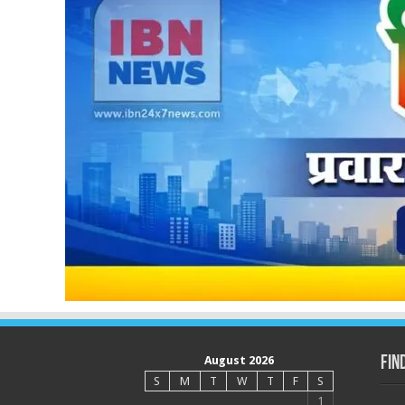
August 2026
Fin
S
M
T
W
T
F
S
1