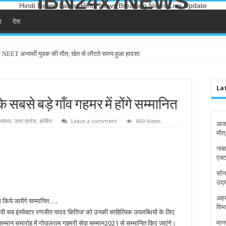
IBN24x7NEWS
Hindi News, Latest Hindi News,Breaking News,Live Update
ा
देश
े NEET अभ्यर्थी युवक की मौत, खेत से लौटते समय हुआ हादसा
La
सबसे बड़े गाँव गहमर में होंगे सम्मानित
योध्या
,
उत्तर प्रदेश
,
ब्रेकिंग
Leave a comment
469 Views
आका
मौत
नाबा
एक्ट
सोन
उद्
अहर
 किये जायेंगे सम्मानित….
विभा
वी सब इंस्पेक्टर रणजीत यादव ‘क्षितिज’ को उनकी साहित्यिक उपलब्धियों के लिए
मान
म्मान समारोह में गोपालराम गहमरी सेवा सम्मान2021 से सम्मानित किए जाएंगे।