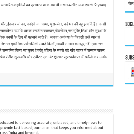
पोल
 पर आधारित कहानियों का प्रसारण आकाशवाणी लखनऊ और आकाशवाणी फैज़ाबाद
Soci
ौत,इंतजार मां का, वनदेवी का चश्मा, भूरा-बंदर, बड़े घर की बहू इत्यादि हैं। काशी
े स्नातकोत्तर उपाधि धारक रणजीत रक्तदान,पौधरोपण,नशामुक्ति,शिक्षा और सुरक्षा के
ार्यों के लिए भी पहचाने जाते हैं। जनपद अयोध्या के निवासी उन्हें प्यार से
े नेशनल इकॉनिक पर्सनालिटी अवार्ड दिल्ली,खाकी सम्मान कानपुर,नंदीग्राम रत्न
 सम्मानित किया जा चुका है परंतु एशिया के सबसे बड़े गाँव गहमर में सम्मान पाकर
क पेज रंजीत सुपरकॉप और ट्वीटर एकाउंट @आर सुपरकॉप पर भी फॉलो कर उनके
Subs
icated to delivering accurate, unbiased, and timely news to
o provide fact-based journalism that keeps you informed about
cross India and beyond.