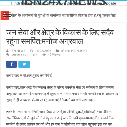
IBN24x7NEWS
Hindi News, Latest Hindi News,Breaking News,Live Update
खेलों के आयोजनों से युवाओं के मानसिक एवं शारीरिक विकास होता है:रघू प्रताप सिंह
जन सेवा और क्षेत्र के विकास के लिए सदैव
रहूंगा समर्पित:मनोज अग्रवाल
IBN NEWS
16/05/2026
हरियाणा
,
HIGHLIGHT
Leave a comment
45 Views
फरीदाबाद से बी.आर.मुराद की रिपोर्ट
फरीदाबाद:बल्लभगढ़ विधानसभा क्षेत्र के वरिष्ठ कांग्रेस नेता एवं सर्वजन के प्र्रिय मनोज
अग्रवाल का जन्मदिन बल्लभगढ़ में धूमधाम से मनाया गया। उनके जन्मदिवस के अवसर पर
सुबह से ही उनके कार्यालय पर शुभकामनाएं देने वालों का तांता लगा रहा।
शहर के गणमान्य नागरिकों,सामाजिक संगठनों,व्यापारियों,युवाओं,महिलाओं तथा विभिन्न
राजनीतिक दलों से जुड़े लोगों ने पहुंचकर उन्हें जन्मदिन की शुभकामनाएं दीं। राजनीतिक
मतभेदों से ऊपर उठकर हर वर्ग और हर दल के लोगों का एक साथ पहुंचना इस बात का