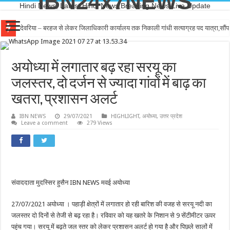
IBN24x7NEWS
Hindi News, Latest Hindi News,Breaking News,Live Update
लखनऊ – जल शक्ति मंत्री ने भूजल सप्ताह-2026 का किया शुभारंभ
अयोध्या में लगातार बढ़ रहा सरयू का
जलस्तर, दो दर्जन से ज्यादा गांवों में बाढ़ का
खतरा, प्रशासन अलर्ट
IBN NEWS
29/07/2021
HIGHLIGHT
,
अयोध्या
,
उत्तर प्रदेश
Leave a comment
279 Views
संवाददाता मुदस्सिर हुसैन IBN NEWS मवई अयोध्या
27/07/2021 अयोध्या । पहाड़ी क्षेत्रों में लगातार हो रही बारिश की वजह से सरयू नदी का
जलस्तर दो दिनों से तेजी से बढ़ रहा है। रविवार को यह खतरे के निशान से 9 सेंटीमीटर ऊपर
पहुंच गया। सरयू में बढ़ते जल स्तर को लेकर प्रशासन अलर्ट हो गया है और पिछले सालों में