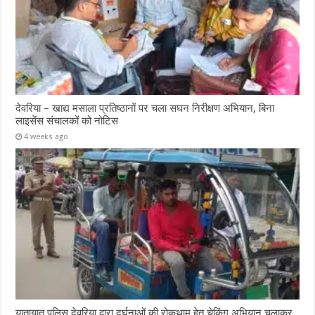
देवरिया – खाद्य मसाला प्रतिष्ठानों पर चला सघन निरीक्षण अभियान, बिना
लाइसेंस संचालकों को नोटिस
4 weeks ago
यातायात पुलिस देवरिया द्वारा दुर्घनाओं की रोकथाम हेतु चेकिंग अभियान चलाकर