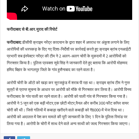
फरीदाबाद से बी.आर.मुराद की रिपोर्ट
फरीदाबाद:
डीसीपी क्राइम नरेंद्र कादयान के द्वारा शहर में अपराध पर अंकुश लगाने के लिए
आरोपियों की धरपकड़ के दिए गए दिशा-निर्देशों पर कार्रवाई करते हुए क्राइम ब्रांच एनआईटी
प्रभारी सब इंस्पेक्टर नरेंद्र की टीम ने 2 अलग-अलग चोरी के मुकदमों में 2 आरोपियों को
गिरफ्तार किया है। पुलिस प्रवक्ता सूबे सिंह ने जानकारी देते हुए बताया कि आरोपी मोहम्मद
हमिद बिहार के भागलपुर जिले के गांव हुसैनाबाद का रहने वाला है।
आरोपी चोरी के ऑटो को खड़ा कर सूरजकुंड में शराब पी रहा था। क्राइम ब्रांच टीम ने गुप्त
सूत्रों से प्राप्त सूचना के आधार पर आरोपी को मौके से गिरफ्तार कर लिया है। आरोपी विनय
फरीदाबाद के गांव पाली का रहने वाला है। आरोपी को पाली गांव से गिरफ्तार किया गया है।
आरोपी ने 5 जून को एक बड़ी मोटर,एक छोटी मोटर,पैनल और करीब 300 फीट कॉपर वायर
चोरी की थी। जिसे गलियों में कबाड़ा खरीदने वाले कबाड़ी को ₹8000 में भेज दिया था।
आरोपी को अदालत में पेश कर मामले की पूरी जानकारी के लिए 1 दिन के पुलिस रिमांड पर
लिया गया है। आरोपी के चोरी में साथ देने वाले अन्य साथी को जल्द गिरफ्तार किया जाएगा।