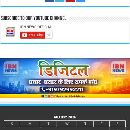
Subscribe to our Youtube Channel
August 2026
S
M
T
W
T
F
S