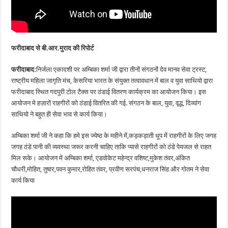
फरीदाबाद से बी.आर.मुराद की रिपोर्ट
फरीदाबाद:
निर्जला एकादशी पर अम्बिका शर्मा जी द्वारा तीनों संगठनों देव मानव सेवा ट्रस्ट,
राष्ट्रीय महिला जागृति मंच, केसरिया भारत के संयुक्त तत्वावधान में बाल व युवा साथियो द्वारा
फरीदाबाद स्थित गदपुरी टोल टैक्स पर ठंडाई वितरण कार्यक्रम का आयोजन किया। इस
आयोजन मे हज़ारों राहगीरों को ठंडाई वितरित की गई. संगठन के बाल, युवा, वृद्ध, दिव्यांग
साथियो ने बहुत ही सेवा भाव से कार्य किया।
अम्बिका शर्मा जी ने कहा कि हमे इस ज्येष्ठ के महीने में,कड़कड़ाती धूप में राहगीरों के लिए जगह
जगह ठंडे पानी की व्यवस्था जरूर करनी चाहिए ताकि प्यासे राहगीरों को ठंडे पेयजल से राहत
मिल सके। आयोजन में अम्बिका शर्मा, एडवोकेट महेन्द्र वशिष्ट,मुकेश तंवर,अंकित
चौधरी,मोहित, तुषार,पवन कुमार,रोहित तंवर, प्रवीण सरपंच,धनराज सिंह और गोतम ने सेवा
कार्य किया