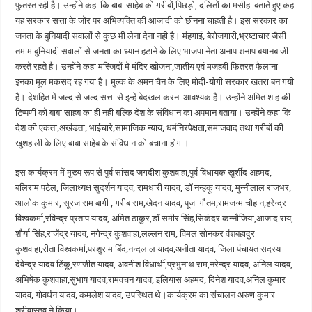
फुतरत रही है। उन्होंने कहा कि बाबा साहेब को गरीबों,पिछड़ो, दलितों का मसीहा बताते हुए कहा
यह सरकार सत्ता के जोर पर अभिव्यक्ति की आजादी को छीनना चाहती है। इस सरकार का
जनता के बुनियादी सवालों से कुछ भी लेना देना नही है। मंहगाई, बेरोजगारी,भ्रष्टाचार जैसी
तमाम बुनियादी सवालों से जनता का ध्यान हटाने के लिए भाजपा नेता अनाप शनाप बयानबाजी
करते रहते है। उन्होंने कहा मस्जिदों मे मंदिर खोजना,जातीय एवं मजहबी फितरत फैलाना
इनका मूल मकसद रह गया है। मुल्क के अमन चैन के लिए मोदी-योगी सरकार खतरा बन गयी
है। देशहित में जल्द से जल्द सत्ता से इन्हें बेदखल करना आवश्यक है। उन्होंने अमित शाह की
टिप्पणी को बाबा साहब का ही नही बल्कि देश के संविधान का अपमान बताया। उन्होंने कहा कि
देश की एकता,अखंडता, भाईचारे,सामाजिक न्याय, धर्मनिरपेक्षता,समाजवाद तथा गरीबों की
खुशहाली के लिए बाबा साहेब के संविधान को बचाना होगा।
इस कार्यक्रम में मुख्य रूप से पुर्व सांसद जगदीश कुशवाहा,पुर्व विधायक खुर्शीद अहमद,
बलिराम पटेल, जिलाध्यक्ष सुदर्शन यादव, रामधारी यादव, डाॅ नन्हकू यादव, मुन्नीलाल राजभर,
आलोक कुमार, सूरज राम बागी , गरीब राम,खेदन यादव, पूजा गौतम,रामजन्म चौहान,हरेन्द्र
विश्वकर्मा,रविन्द्र प्रताप यादव, अमित ठाकुर,डाॅ समीर सिंह,सिकंदर कन्नौजिया,आजाद राय,
शौर्या सिंह,राजेंद्र यादव, नगेन्द्र कुशवाहा,लल्लन राम, विमल सोनकर वंशबहादुर
कुशवाहा,रीता विश्वकर्मा,परशुराम बिंद,नन्दलाल यादव,अनीता यादव, जिला पंचायत सदस्य
देवेन्द्र यादव टिंकू,रणजीत यादव, अवनीश विधार्थी,प्रभुनाथ राम,नरेन्द्र यादव, अनिल यादव,
अभिषेक कुशवाहा,सुभाष यादव,रामवचन यादव, इलियास अहमद, दिनेश यादव,अनिल कुमार
यादव, गोवर्धन यादव, कमलेश यादव, उपस्थित थे।कार्यक्रम का संचालन अरुण कुमार
श्रीवास्तव ने किया।