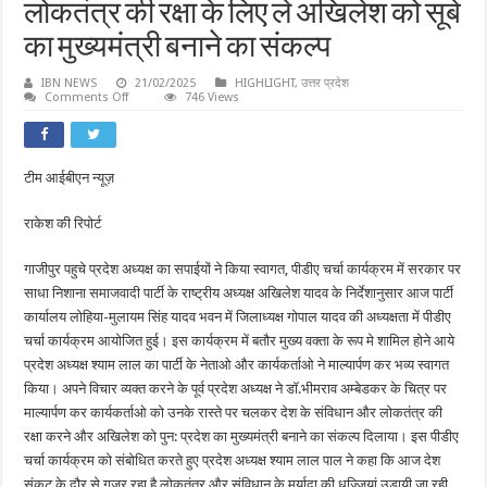
लोकतंत्र की रक्षा के लिए ले अखिलेश को सूबे
का मुख्यमंत्री बनाने का संकल्प
IBN NEWS
21/02/2025
HIGHLIGHT
,
उत्तर प्रदेश
on
Comments Off
746 Views
सपा
प्रदेश
अध्यक्ष
की
दो
टीम आईबीएन न्यूज़
टूक:
संविधान
व
राकेश की रिपोर्ट
लोकतंत्र
की
रक्षा
के
गाजीपुर पहुचे प्रदेश अध्यक्ष का सपाईयों ने किया स्वागत, पीडीए चर्चा कार्यक्रम में सरकार पर
लिए
साधा निशाना समाजवादी पार्टी के राष्ट्रीय अध्यक्ष अखिलेश यादव के निर्देशानुसार आज पार्टी
ले
अखिलेश
कार्यालय लोहिया-मुलायम सिंह यादव भवन में जिलाध्यक्ष गोपाल यादव की अध्यक्षता में पीडीए
को
सूबे
चर्चा कार्यक्रम आयोजित हुई। इस कार्यक्रम में बतौर मुख्य वक्ता के रूप मे शामिल होने आये
का
प्रदेश अध्यक्ष श्याम लाल का पार्टी के नेताओ और कार्यकर्ताओ ने माल्यार्पण कर भव्य स्वागत
मुख्यमंत्री
बनाने
किया। अपने विचार व्यक्त करने के पूर्व प्रदेश अध्यक्ष ने डाॅ.भीमराव अम्बेडकर के चित्र पर
का
संकल्प
माल्यार्पण कर कार्यकर्ताओ को उनके रास्ते पर चलकर देश के संविधान और लोकतंत्र की
रक्षा करने और अखिलेश को पुन: प्रदेश का मुख्यमंत्री बनाने का संकल्प दिलाया। इस पीडीए
चर्चा कार्यक्रम को संबोधित करते हुए प्रदेश अध्यक्ष श्याम लाल पाल ने कहा कि आज देश
संकट के दौर से गुजर रहा है,लोकतंत्र और संविधान के मर्यादा की धज्जियां उड़ायी जा रही