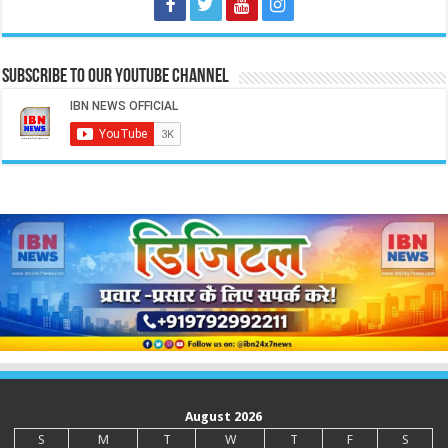
Subscribe to our Youtube Channel
August 2026
S
M
T
W
T
F
S