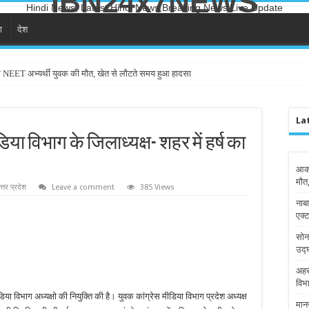
IBN24x7NEWS
Hindi News, Latest Hindi News,Breaking News,Live Update
ा
देश
े NEET अभ्यर्थी युवक की मौत, खेत से लौटते समय हुआ हादसा
La
या विभाग के जिलाध्यक्ष- शहर में हर्ष का
आका
मौत
त्तर प्रदेश
Leave a comment
385 Views
नाबा
एक्ट
सोन
उद्
अहर
विभा
डिया विभाग अध्यक्षो की नियुक्ति की है। युवक कांग्रेस मीडिया विभाग प्रदेश अध्यक्ष
मान