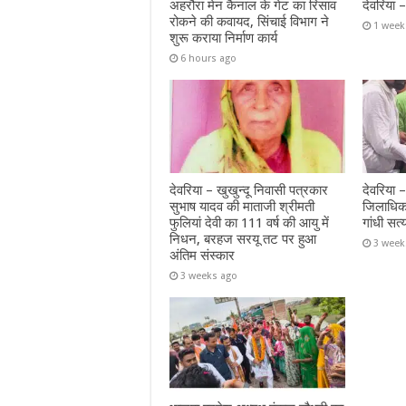
अहरौरा मेन कैनाल के गेट का रिसाव
देवरिया 
रोकने की कवायद, सिंचाई विभाग ने
1 week
शुरू कराया निर्माण कार्य
6 hours ago
देवरिया – खुखुन्दू निवासी पत्रकार
देवरिया 
सुभाष यादव की माताजी श्रीमती
जिलाधिक
फुलियां देवी का 111 वर्ष की आयु में
गांधी सत्
निधन, बरहज सरयू तट पर हुआ
3 week
अंतिम संस्कार
3 weeks ago