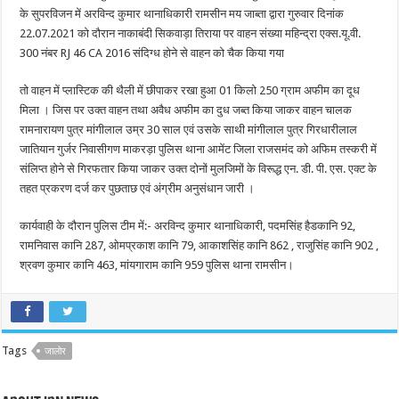
के सुपरविजन में अरविन्द कुमार थानाधिकारी रामसीन मय जाब्ता द्वारा गुरुवार दिनांक
22.07.2021 को दौरान नाकाबंदी सिकवाड़ा तिराया पर वाहन संख्या महिन्द्रा एक्स.यू.वी.
300 नंबर RJ 46 CA 2016 संदिग्ध होने से वाहन को चैक किया गया
तो वाहन में प्लास्टिक की थैली में छीपाकर रखा हुआ 01 किलो 250 ग्राम अफीम का दूध
मिला । जिस पर उक्त वाहन तथा अवैध अफीम का दुध जब्त किया जाकर वाहन चालक
रामनारायण पुत्र मांगीलाल उम्र 30 साल एवं उसके साथी मांगीलाल पुत्र गिरधारीलाल
जातियान गुर्जर निवासीगण माकरड़ा पुलिस थाना आमेंट जिला राजसमंद को अफिम तस्करी में
संलिप्त होने से गिरफतार किया जाकर उक्त दोनों मुलजिमों के विरूद्ध एन. डी. पी. एस. एक्ट के
तहत प्रकरण दर्ज कर पुछताछ एवं अंग्रीम अनुसंधान जारी ।
कार्यवाही के दौरान पुलिस टीम में:- अरविन्द कुमार थानाधिकारी, पदमसिंह हैडकानि 92,
रामनिवास कानि 287, ओमप्रकाश कानि 79, आकाशसिंह कानि 862 , राजुसिंह कानि 902 ,
श्रवण कुमार कानि 463, मांयगाराम कानि 959 पुलिस थाना रामसीन।
Tags
जालोर