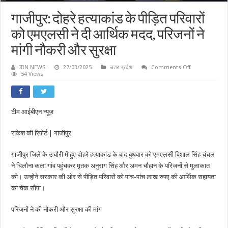
गाजीपुर: दोहरे हत्याकांड के पीड़ित परिवारों
को एमएलसी ने दी आर्थिक मदद, परिजनों ने
मांगी नौकरी और सुरक्षा
on
IBN NEWS
27/03/2025
उत्तर प्रदेश
Comments Off
गाजीपुर:
54 Views
दोहरे
हत्याकांड
के
पीड़ित
परिवारों
टीम आईबीएन न्यूज़
को
एमएलसी
ने
राकेश की रिपोर्ट | गाजीपुर
दी
आर्थिक
मदद,
परिजनों
गाजीपुर जिले के उचौरी में हुए दोहरे हत्याकांड के बाद बुधवार को एमएलसी विशाल सिंह चंचल
ने
ने चिलौना कला गांव पहुंचकर मृतक अनुराग सिंह और अमन चौहान के परिजनों से मुलाकात
मांगी
नौकरी
की। उन्होंने सरकार की ओर से पीड़ित परिवारों को पांच-पांच लाख रुपए की आर्थिक सहायता
और
सुरक्षा
का चेक सौंपा।
परिजनों ने की नौकरी और सुरक्षा की मांग