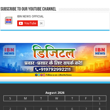
Subscribe to our Youtube Channel
August 2026
S
M
T
W
T
F
S
1
2
3
4
5
6
7
8