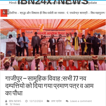
IBN24x7NEWS
Hindi News, Latest Hindi News,Breaking News,Live Update
देवरिया – श्रद्धा और विश्वास ही शिव-पार्वती का स्वरूप : पं. राघवेन्द्र शास्त्री – शिव महापुर
देवरिया – कांग्रेस में ही है सिर्फ जमीनी कार्यकर्ताओ का सम्मान – विजयशेखर मल्ल रोशन
गाजीपुर – सामूहिक विवाह :सभी 77 नव
दम्पत्तियो को दिया गया प्रमाण पत्र व आम
का पौधा
IBN NEWS
12/12/2024
उत्तर प्रदेश
Leave a comment
52 Views