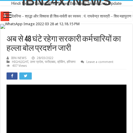
IBN24x7NEWS
Hindi News, Latest Hindi News,Breaking News,Live Update
देवरिया – श्रद्धा और विश्वास ही शिव-पार्वती का स्वरूप : पं. राघवेन्द्र शास्त्री – शिव महापुर
देवरिया – कांग्रेस में ही है सिर्फ जमीनी कार्यकर्ताओ का सम्मान – विजयशेखर मल्ल रोशन
अब से 48 घंटे रहेगा सरकारी कर्मचारियों का
हल्ला बोल प्रदर्शन जारी
IBN NEWS
28/03/2022
HIGHLIGHT
,
उत्तर प्रदेश
,
फरीदाबाद
,
ब्रेकिंग
,
हरियाणा
Leave a comment
407 Views