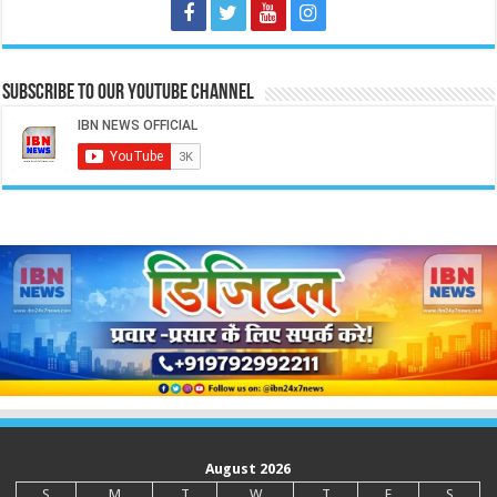
Subscribe to our Youtube Channel
August 2026
S
M
T
W
T
F
S