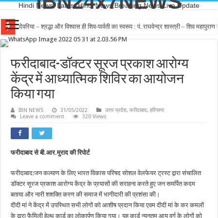
IBN24x7NEWS
Hindi News, Latest Hindi News,Breaking News,Live Update
देवरिया – श्रद्धा और विश्वास ही शिव-पार्वती का स्वरूप : पं. राघवेन्द्र शास्त्री – शिव महापुर
फरीदाबाद-डॉक्टर सूरज प्रकाश आरोग्य
केंद्र में आध्यात्मिक शिविर का आयोजन
किया गया
IBN NEWS
31/05/2022
उत्तर प्रदेश
,
फरीदाबाद
,
हरियाणा
Leave a comment
320 Views
फरीदाबाद से बी.आर.मुराद की रिपोर्ट
फरीदाबाद:जन कल्याण के लिए भारत विकास परिषद सोशल वेलफेयर ट्रस्ट द्वारा संचालित
डॉक्टर सूरज प्रकाश आरोग्य केंद्र के प्रयासों की सराहना करते हुए जन समर्पित कदम
बताया और नारी शशक्ति करण की समाज में भागीदारी की प्रशंसा की।
दीदी मां ने केंद्र में उपस्थित सभी लोगों को आशीष प्रदान किया एवम दीदी मां के कर कमलों
के द्वारा फैमिली हेल्थ कार्ड का लोकार्पण किया गया। यह कार्ड न्यूनतम आय वर्ग के लोगों को