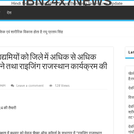
IBN24x7NEWS
Hindi News, Latest Hindi News,Breaking News,Live Update
ा
देश
सिक एवं शारीरिक विकास होता है:रघू प्रताप सिंह
La
द्यमियों को जिले में अधिक से अधिक
रने तथा राइजिंग राजस्थान कार्यक्रम की
खेल
है:र
स्थान
Leave a comment
128 Views
देवर
विज
देव
024 की तैयारी
श्री
तट 
देव
गांध
ता में बुधवार को मेवाड़ चैम्बर ऑफ कॉमर्स के सभागार में “राइजिंग राजस्थान