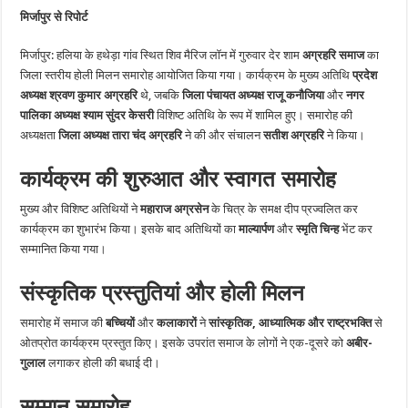
मिलन
मिर्जापुर से रिपोर्ट
में
फूलों
की
मिर्जापुर: हलिया के हथेड़ा गांव स्थित शिव मैरिज लॉन में गुरुवार देर शाम
अग्रहरि समाज
का
होली
संग
जिला स्तरीय होली मिलन समारोह आयोजित किया गया। कार्यक्रम के मुख्य अतिथि
प्रदेश
रंगारंग
कार्यक्रम
अध्यक्ष श्रवण कुमार अग्रहरि
थे, जबकि
जिला पंचायत अध्यक्ष राजू कनौजिया
और
नगर
पालिका अध्यक्ष श्याम सुंदर केसरी
विशिष्ट अतिथि के रूप में शामिल हुए। समारोह की
अध्यक्षता
जिला अध्यक्ष तारा चंद अग्रहरि
ने की और संचालन
सतीश अग्रहरि
ने किया।
कार्यक्रम की शुरुआत और स्वागत समारोह
मुख्य और विशिष्ट अतिथियों ने
महाराज अग्रसेन
के चित्र के समक्ष दीप प्रज्वलित कर
कार्यक्रम का शुभारंभ किया। इसके बाद अतिथियों का
माल्यार्पण
और
स्मृति चिन्ह
भेंट कर
सम्मानित किया गया।
संस्कृतिक प्रस्तुतियां और होली मिलन
समारोह में समाज की
बच्चियों
और
कलाकारों
ने
सांस्कृतिक, आध्यात्मिक और राष्ट्रभक्ति
से
ओतप्रोत कार्यक्रम प्रस्तुत किए। इसके उपरांत समाज के लोगों ने एक-दूसरे को
अबीर-
गुलाल
लगाकर होली की बधाई दी।
सम्मान समारोह