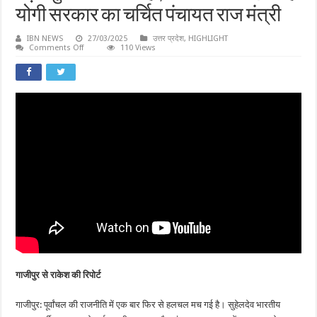
योगी सरकार का चर्चित पंचायत राज मंत्री
IBN NEWS
27/03/2025
उत्तर प्रदेश
,
HIGHLIGHT
on
Comments Off
110 Views
बड़ा
खुलासा
:
नेता
नहीं,
टिकट
का
सौदागर
है
योगी
सरकार
का
चर्चित
पंचायत
राज
मंत्री
गाजीपुर से राकेश की रिपोर्ट
गाजीपुर: पूर्वांचल की राजनीति में एक बार फिर से हलचल मच गई है। सुहेलदेव भारतीय