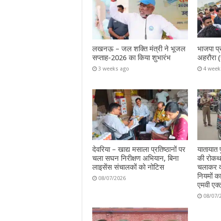
लखनऊ – जल शक्ति मंत्री ने भूजल
भाजपा प्
सप्ताह-2026 का किया शुभारंभ
अहरौरा (
3 weeks ago
4 week
देवरिया – खाद्य मसाला प्रतिष्ठानों पर
यातायात प
चला सघन निरीक्षण अभियान, बिना
की रोकथा
लाइसेंस संचालकों को नोटिस
चलाकर वा
नियमों क
08/07/2026
एमवी एक्
08/07/