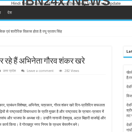
IBN24x7NEWS
Hindi News, Latest Hindi News,Breaking News,Live Update
ा
देश
सिक एवं शारीरिक विकास होता है:रघू प्रताप सिंह
La
रहे हैं अभिनेता गौरव शंकर खरे
उत्तर प्रदेश
Leave a comment
282 Views
खेल
है:र
देवर
विज
मकार, प्रबंधन विशेषज्ञ, अभिनेता, पत्रकार, गौरव शंकर खरे दिन-प्रतिदिन सफलता
देव
श्री
ं से राष्ट्रवादी विचारधारा के प्रति मुखर है और राष्ट्रवाद के प्रचार-प्रसार में
तट 
 जनसंघ और भाजपा के अध्यक्ष रहे। उन्होंने नानाजी देशमुख, अटल बिहारी वाजपेई और
मक कार्य किया। वे गोरखपुर नगर निगम के प्रथम चेयरमैन बने।
देव
गांध