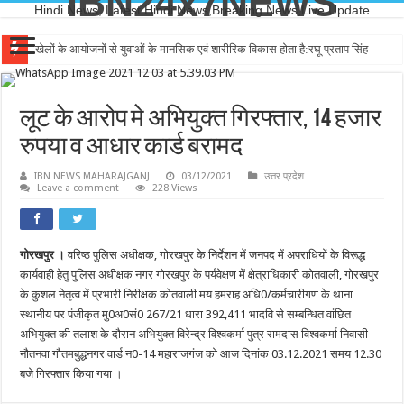
IBN24x7NEWS
Hindi News, Latest Hindi News,Breaking News,Live Update
खेलों के आयोजनों से युवाओं के मानसिक एवं शारीरिक विकास होता है:रघू प्रताप सिंह
लूट के आरोप मे अभियुक्त गिरफ्तार, 14 हजार
रुपया व आधार कार्ड बरामद
IBN NEWS MAHARAJGANJ
03/12/2021
उत्तर प्रदेश
Leave a comment
228 Views
गोरखपुर ।
वरिष्ठ पुलिस अधीक्षक, गोरखपुर के निर्देशन में जनपद में अपराधियों के विरूद्ध
कार्यवाही हेतु पुलिस अधीक्षक नगर गोरखपुर के पर्यवेक्षण में क्षेत्राधिकारी कोतवाली, गोरखपुर
के कुशल नेतृत्व में प्रभारी निरीक्षक कोतवाली मय हमराह अधि0/कर्मचारीगण के थाना
स्थानीय पर पंजीकृत मु0अ0सं0 267/21 धारा 392,411 भादवि से सम्बन्धित वांछित
अभियुक्त की तलाश के दौरान अभियुक्त विरेन्द्र विश्वकर्मा पुत्र रामदास विश्वकर्मा निवासी
नौतनवा गौतमबुद्धनगर वार्ड न0-14 महाराजगंज को आज दिनांक 03.12.2021 समय 12.30
बजे गिरफ्तार किया गया ।