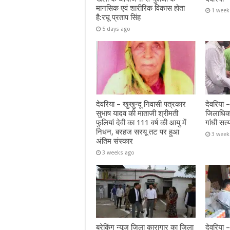
मानसिक एवं शारीरिक विकास होता
1 week
है:रघू प्रताप सिंह
5 days ago
देवरिया – खुखुन्दू निवासी पत्रकार
देवरिया 
सुभाष यादव की माताजी श्रीमती
जिलाधिक
फुलियां देवी का 111 वर्ष की आयु में
गांधी सत्
निधन, बरहज सरयू तट पर हुआ
3 week
अंतिम संस्कार
3 weeks ago
ब्रेकिंग न्यूज जिला कारागार का जिला
देवरिया –