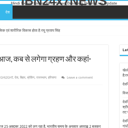
IBN24x7NEWS
Hindi News, Latest Hindi News,Breaking News,Live Update
देश
सिक एवं शारीरिक विकास होता है:रघू प्रताप सिंह
La
 आज, कब से लगेगा ग्रहण और कहां-
खेल
है:र
IGHLIGHT
,
देश
,
बिहार
,
ब्रेकिंग
,
राजस्थान
,
हरियाणा
Leave a comment
देवर
विज
देव
श्री
तट 
देव
गांध
ज 25 अक्टूबर 2022 को लग रहा है. भारतीय समय के अनुसार अपराह्न 2 बजकर