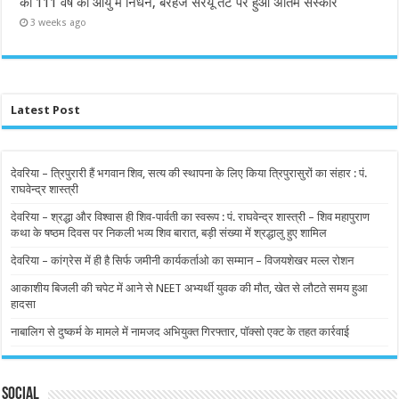
का 111 वर्ष की आयु में निधन, बरहज सरयू तट पर हुआ अंतिम संस्कार
3 weeks ago
Latest Post
देवरिया – त्रिपुरारी हैं भगवान शिव, सत्य की स्थापना के लिए किया त्रिपुरासुरों का संहार : पं.
राघवेन्द्र शास्त्री
देवरिया – श्रद्धा और विश्वास ही शिव-पार्वती का स्वरूप : पं. राघवेन्द्र शास्त्री – शिव महापुराण
कथा के षष्ठम दिवस पर निकली भव्य शिव बारात, बड़ी संख्या में श्रद्धालु हुए शामिल
देवरिया – कांग्रेस में ही है सिर्फ जमीनी कार्यकर्ताओ का सम्मान – विजयशेखर मल्ल रोशन
आकाशीय बिजली की चपेट में आने से NEET अभ्यर्थी युवक की मौत, खेत से लौटते समय हुआ
हादसा
नाबालिग से दुष्कर्म के मामले में नामजद अभियुक्त गिरफ्तार, पॉक्सो एक्ट के तहत कार्रवाई
Social