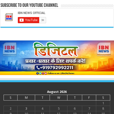
Subscribe to our Youtube Channel
August 2026
S
M
T
W
T
F
S
1
2
3
4
5
6
7
8
9
10
11
12
13
14
15