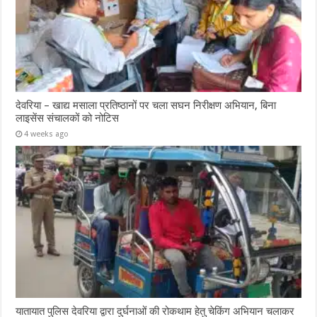
देवरिया – खाद्य मसाला प्रतिष्ठानों पर चला सघन निरीक्षण अभियान, बिना
लाइसेंस संचालकों को नोटिस
4 weeks ago
यातायात पुलिस देवरिया द्वारा दुर्घनाओं की रोकथाम हेतु चेकिंग अभियान चलाकर