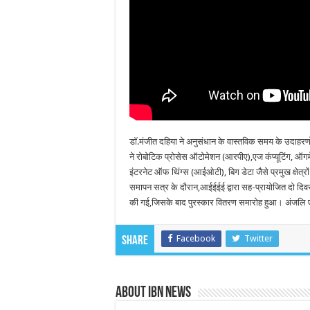
डॉ.मंजीत दहिया ने अनुसंधान के वास्तविक समय के उदाहरणों
ने रोबोटिक प्रोसेस ऑटोमेशन (आरपीए),एज कंप्यूटिंग, ऑगमें
इंटरनेट ऑफ थिंग्स (आईओटी), बिग डेटा जैसे प्रमुख क्षेत्रो
समापन सत्र के दौरान,आईईईई द्वारा सह-प्रायोजित दो दिवसीय 
की गई,जिसके बाद पुरस्कार वितरण समारोह हुआ। अंजलि एस म
Facebook
Twitter
Share
About IBN NEWS