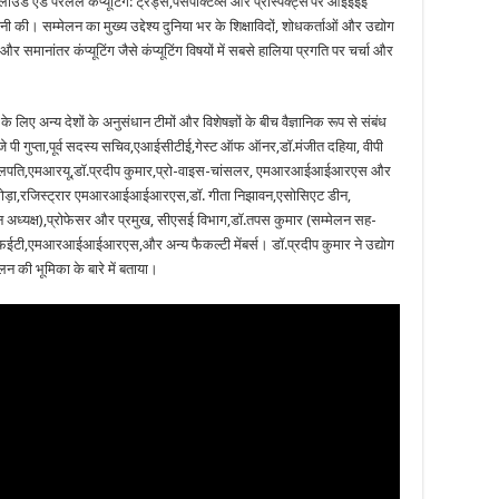
ंड पैरेलल कंप्यूटिंग: ट्रेंड्स,पर्सपेक्टिव्स और प्रॉस्पेक्ट्स’पर आईईईई
। सम्मेलन का मुख्य उद्देश्य दुनिया भर के शिक्षाविदों, शोधकर्ताओं और उद्योग
र समानांतर कंप्यूटिंग जैसे कंप्यूटिंग विषयों में सबसे हालिया प्रगति पर चर्चा और
 लिए अन्य देशों के अनुसंधान टीमों और विशेषज्ञों के बीच वैज्ञानिक रूप से संबंध
जे पी गुप्ता,पूर्व सदस्य सचिव,एआईसीटीई,गेस्ट ऑफ ऑनर,डॉ.मंजीत दहिया, वीपी
 कुलपति,एमआरयू,डॉ.प्रदीप कुमार,प्रो-वाइस-चांसलर, एमआरआईआईआरएस और
ा,रजिस्ट्रार एमआरआईआईआरएस,डॉ. गीता निझावन,एसोसिएट डीन,
ध्यक्ष),प्रोफेसर और प्रमुख, सीएसई विभाग,डॉ.तपस कुमार (सम्मेलन सह-
),एफईटी,एमआरआईआईआरएस,और अन्य फैकल्टी मेंबर्स। डॉ.प्रदीप कुमार ने उद्योग
न की भूमिका के बारे में बताया।