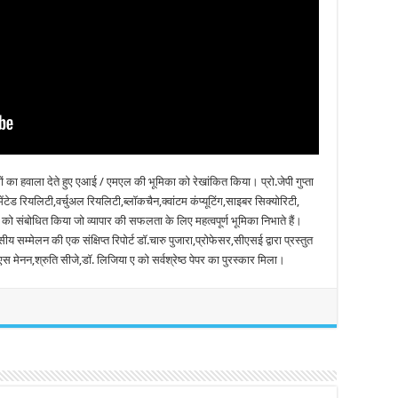
 का हवाला देते हुए एआई / एमएल की भूमिका को रेखांकित किया। प्रो.जेपी गुप्ता
टेड रियलिटी,वर्चुअल रियलिटी,ब्लॉकचैन,क्वांटम कंप्यूटिंग,साइबर सिक्योरिटी,
ं को संबोधित किया जो व्यापार की सफलता के लिए महत्वपूर्ण भूमिका निभाते हैं।
सम्मेलन की एक संक्षिप्त रिपोर्ट डॉ.चारु पुजारा,प्रोफेसर,सीएसई द्वारा प्रस्तुत
ेनन,श्रुति सीजे,डॉ. लिजिया ए को सर्वश्रेष्ठ पेपर का पुरस्कार मिला।