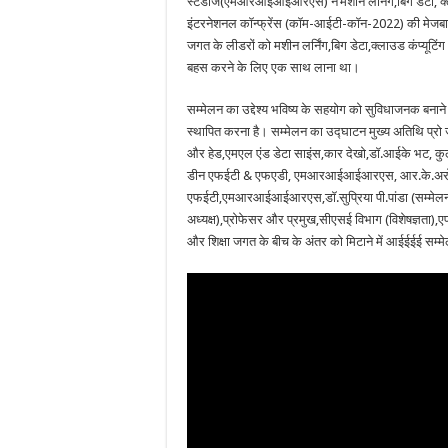
स्टडीज(एमआरआईआईआरएस) ने‘मशीन लर्निंग,बिग डेटा, क्लाउड ए
इंटरनेशनल कॉन्फ्रेंस (कॉम-आईटी-कॉन-2022) की मेजबानी की
जगत के लीडरों को मशीन लर्निंग,बिग डेटा,क्लाउड कंप्यूटिंग औ
बहस करने के लिए एक साथ लाना था।
सम्मेलन का उद्देश्य भविष्य के सहयोग को सुविधाजनक बनाने के
स्थापित करना है। सम्मेलन का उद्घाटन मुख्य अतिथि प्रो 
और हेड,एमएल एंड डेटा साइंस,कार देखो,डॉ.आईके भट,
डीन एफईटी & एफएडी, एमआरआईआईआरएस, आर.के.अरोड़
एफईटी,एमआरआईआईआरएस,डॉ.सुप्रिया पी.पांडा (सम्मेलन अ
अध्यक्ष),प्रोफेसर और प्रमुख,सीएसई विभाग (विशेषज्ञता
और शिक्षा जगत के बीच के अंतर को मिटाने में आईईईई सम्मेल