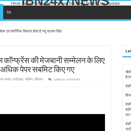
IBN24x7NEWS
Hindi News, Latest Hindi News,Breaking News,Live Update
ा
देश
सिक एवं शारीरिक विकास होता है:रघू प्रताप सिंह
तन
La
कॉन्फ्रेंस की मेजबानी सम्मेलन के लिए
0 से अधिक पेपर सबमिट किए गए
खेल
है:र
त्तर प्रदेश
,
फरीदाबाद
,
ब्रेकिंग
,
हरियाणा
Leave a comment
देवर
विज
देव
श्री
तट 
देव
गांध