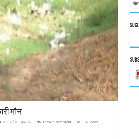
पोल
Soci
Subs
ारी मौन
उत्तर प्रदेश
,
महाराजगंज
Leave a comment
182 Views