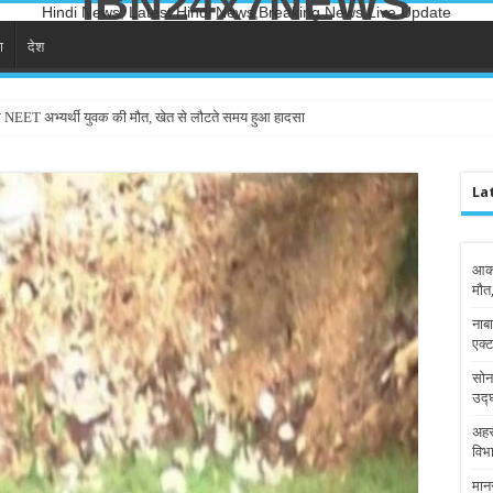
IBN24x7NEWS
Hindi News, Latest Hindi News,Breaking News,Live Update
ा
देश
े NEET अभ्यर्थी युवक की मौत, खेत से लौटते समय हुआ हादसा
La
आका
मौत
नाबा
एक्ट
सोन
उद्
अहर
विभा
मान