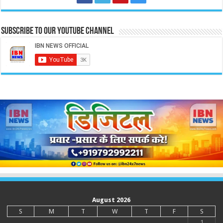
Subscribe to our Youtube Channel
August 2026
S
M
T
W
T
F
S
1