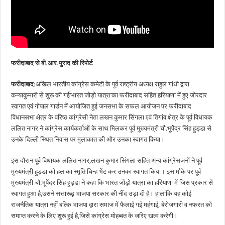
फरीदाबाद से बी.आर.मुराद की रिपोर्ट
फरीदाबाद:
अखिल भारतीय कांग्रेस कमेटी के पूर्व राष्ट्रीय अध्यक्ष राहुल गांधी द्वारा
कन्याकुमारी से शुरू की गई‘भारत जोड़ो यात्रा’का फरीदाबाद सहित हरियाणा में हुए जोरदार
स्वागत एवं गोपाल गार्डन में आयोजित हुई जनसभा के सफल आयोजन पर फरीदाबाद
विधानसभा क्षेत्र के वरिष्ठ कांग्रेसी नेता लखन कुमार सिंगला एवं तिगांव क्षेत्र के पूर्व विधायक
ललित नागर ने कांग्रेस कार्यकर्ताओं के साथ मिलकर पूर्व मुख्यमंत्री चौ.भूपेेंद्र सिंह हुड्डा से
उनके दिल्ली स्थित निवास पर मुलाकात की और उनका स्वागत किया।
इस दौरान पूर्व विधायक ललित नागर,लखन कुमार सिंगला सहित अन्य कांग्रेसजनों ने पूर्व
मुख्यमंत्री हुड्डा को हल का स्मृति चिन्ह भेंट कर उनका स्वागत किया। इस मौके पर पूर्व
मुख्यमंत्री चौ.भूपेेंद्र सिंह हुड्डा ने कहा कि भारत जोड़ो यात्रा का हरियाणा में जिस प्रकार से
स्वागत हुआ है,उसने सत्तारूढ़ भाजपा सरकार की नींद उड़ा दी है। हालांकि यह कोई
राजनैतिक यात्रा नहीं बल्कि भाजपा द्वारा समाज में फैलाई गई महंगाई, बेरोजगारी व नफरत को
समाप्त करने के लिए शुरू हुई है,जिसे कांग्रेस मोहब्बत के जरिए खत्म करेगी।