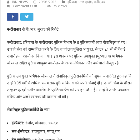
IBN NEWS
29/03/2025
हरियाणा
,
उत्तर प्रदेश
,
फरीदाबाद
on
Comments Off
75 Views
फरीदाबाद
पुलिस
के
3
इंस्पेक्टर,
फरीदाबाद से बी.आर. मुराद की रिपोर्ट
2
सब-
इंस्पेक्टर
फरीदाबाद: हरियाणा के फरीदाबाद पुलिस विभाग के 8 पुलिसकर्मी आज सेवानिवृत्त हो गए।
और
3
उनकी सेवा को सम्मानित करने के लिए कार्यालय पुलिस आयुक्त, सेक्टर 21 सी में विदाई
हेड
कांस्टेबल
समारोह का आयोजन किया गया। इस अवसर पर पुलिस उपायुक्त (मुख्यालय) अभिषेक
हुए
जोरवाल सहित पुलिस आयुक्त कार्यालय के अन्य अधिकारी और कर्मचारी मौजूद रहे।
सेवानिवृत्त
पुलिस उपायुक्त अभिषेक जोरवाल ने सेवानिवृत्त पुलिसकर्मियों को शुभकामनाएं देते हुए कहा कि
उन्होंने 35 वर्षों से अधिक समय तक पुलिस विभाग को अपनी सेवाएं दीं। उनकी सेवा के दौरान
उत्कृष्ट प्रदर्शन और जनसेवा के प्रति समर्पण की सराहना की गई। उन्होंने उनके उज्जवल
भविष्य और अच्छे स्वास्थ्य की कामना भी की।
सेवानिवृत्त पुलिसकर्मियों के नाम:
इंस्पेक्टर:
रंजीत, ओमपाल, रामदत्त
सब-इंस्पेक्टर:
राजकुमार, मंगतू राम
हेड कांस्टेबल:
सूबे सिंह, नारायण सिंह