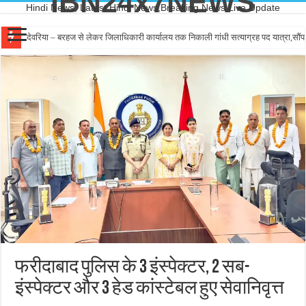
IBN24x7NEWS
Hindi News, Latest Hindi News,Breaking News,Live Update
देवरिया – बरहज से लेकर जिलाधिकारी कार्यालय तक निकाली गांधी सत्याग्रह पद यात्रा,सौंपा
लखनऊ – जल शक्ति मंत्री ने भूजल सप्ताह-2026 का किया शुभारंभ
फरीदाबाद पुलिस के 3 इंस्पेक्टर, 2 सब-
इंस्पेक्टर और 3 हेड कांस्टेबल हुए सेवानिवृत्त