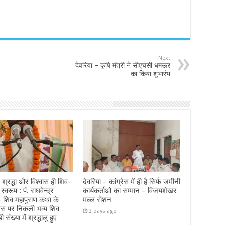
Next
देवरिया – कृषि मंत्री ने सीएचसी धमऊर
का किया शुभारंभ
 श्रद्धा और विश्वास ही शिव-
देवरिया – कांग्रेस में ही है सिर्फ जमीनी
 स्वरूप : पं. राघवेन्द्र
कार्यकर्ताओ का सम्मान – विजयशेखर
 – शिव महापुराण कथा के
मल्ल रोशन
वस पर निकली भव्य शिव
2 days ago
ी संख्या में श्रद्धालु हुए