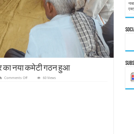
नाबा
एक्ट
Soci
Subs
मंदिर का नया कमेटी गठन हुआ
on
Comments Off
60 Views
देवरिया
–
भरहे
चौरा
दुर्गा
मंदिर
का
नया
कमेटी
गठन
हुआ