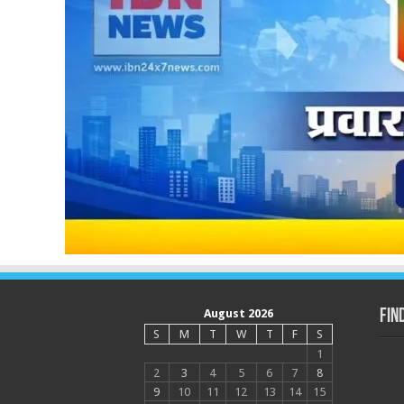
August 2026
Fin
S
M
T
W
T
F
S
1
2
3
4
5
6
7
8
9
10
11
12
13
14
15