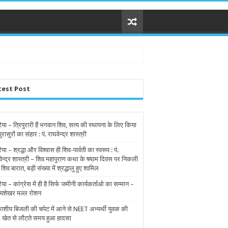
test Post
िया – त्रिपुरारी हैं भगवान शिव, सत्य की स्थापना के लिए किया
पुरासुरों का संहार : पं. राघवेन्द्र शास्त्री
िया – श्रद्धा और विश्वास ही शिव-पार्वती का स्वरूप : पं.
वेन्द्र शास्त्री – शिव महापुराण कथा के षष्ठम दिवस पर निकली
 शिव बारात, बड़ी संख्या में श्रद्धालु हुए शामिल
िया – कांग्रेस में ही है सिर्फ जमीनी कार्यकर्ताओ का सम्मान –
यशेखर मल्ल रोशन
शीय बिजली की चपेट में आने से NEET अभ्यर्थी युवक की
, खेत से लौटते समय हुआ हादसा