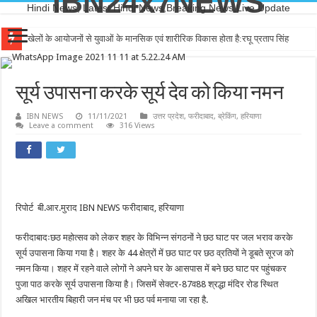
IBN24x7NEWS
Hindi News, Latest Hindi News,Breaking News,Live Update
खेलों के आयोजनों से युवाओं के मानसिक एवं शारीरिक विकास होता है:रघू प्रताप सिंह
सूर्य उपासना करके सूर्य ‌देव को किया नमन
IBN NEWS
11/11/2021
उत्तर प्रदेश
,
फरीदाबाद
,
ब्रेकिंग
,
हरियाणा
Leave a comment
316 Views
रिपोर्ट बी.आर.मुराद IBN NEWS फरीदाबाद, हरियाणा
फरीदाबादःछठ महोत्सव को लेकर शहर के‌ विभिन्न संगठनों ने छठ घाट पर जल भराव करके
सूर्य उपासना किया गया है। शहर‌ के 44 क्षेत्रों में छठ घाट पर छठ व्रतियों ने डूबते सूरज को
नमन किया। शहर में रहने वाले लोगों ने अपने घर के आसपास में बने छठ घाट पर पहुंचकर
पुजा पाठ करके सूर्य उपासना किया है। जिसमें सेक्टर-87व88 श्रद्धा मंदिर रोड स्थित
अखिल भारतीय बिहारी जन मंच पर भी छठ पर्व मनाया जा रहा है.